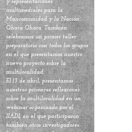
y representaciones
multimediales para la
Mancomunidad y la Nación
Qhara Qhara. También
celebramos un primer taller
preparatorio con todos los grupos
en el que presentamos nuestro
nuevo proyecto sobre la
multilocalidad.
El 13 de abril, presentamos
nuestras primeras reflexiones
sobre la multilocalidad en un
webinar organizado por el
IIADI, en el que participaron
también otros investigadores