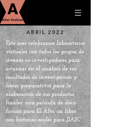
A
Alter-Nativas
ABRIL 2022
Este mes celebramos laboratorios
virtuales con todos los grupos de
jóvenes co-investigadores para
avanzar en el análisis de sus
resultados de investigación y
hacer preparativos para la
elaboración de sus productos
finales: una película de docu-
ficción para El Alto, un libro
con historias orales para JIASC