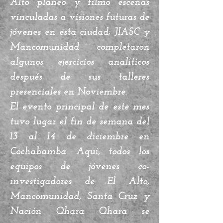
Alto planeó y filmó escenas
vinculadas a visiones futuras de
jóvenes en esta ciudad; JIASC y
Mancomunidad completaron
algunos ejercicios analíticos
después de sus talleres
presenciales en Noviembre.
El evento principal de este mes
tuvo lugar el fin de semana del
13 al 14 de diciembre en
Cochabamba. Aquí, todos los
equipos de jóvenes co-
investigadores de El Alto,
Mancomunidad, Santa Cruz y
Nación Qhara Qhara se