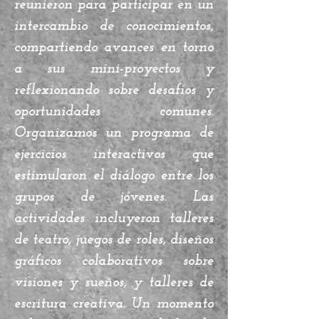
reunieron para participar en un
intercambio de conocimientos,
compartiendo avances en torno
a sus mini-proyectos y
reflexionando sobre desafíos y
oportunidades comunes.
Organizamos un programa de
ejercicios interactivos que
estimularon el diálogo entre los
grupos de jóvenes. Las
actividades incluyeron talleres
de teatro, juegos de roles, diseños
gráficos colaborativos sobre
visiones y sueños, y talleres de
escritura creativa. Un momento