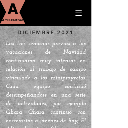
A
Alter-Nativas
DICIEMBRE 2021
Las tres semanas previas a las
vacaciones de Navidad
continuaron muy intensas en
relación al trabajo de campo
vinculado a los miniproyectos.
Cada equipo continuó
desempeñándose en una serie
de actividades, por ejemplo
Qhara Qhara continuó con
entrevistas a jóvenes de hoy; El