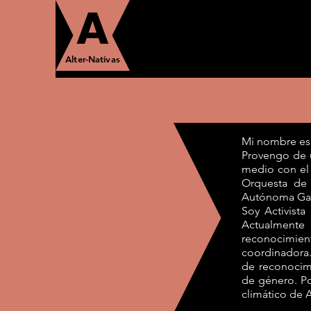
A
Alter-Nativas
Mi nombre es 
Provengo de u
medio con el i
Orquesta de 
Autónoma Gabr
Soy Activista
Actualmente 
reconocimient
coordinadora.
de reconocimi
de género. Po
climático de A